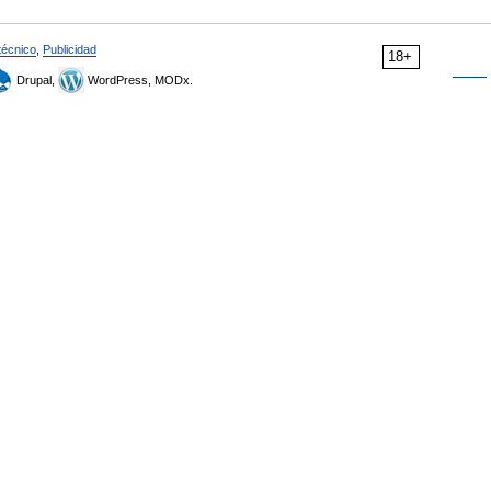
técnico
,
Publicidad
18+
Drupal,
WordPress, MODx.