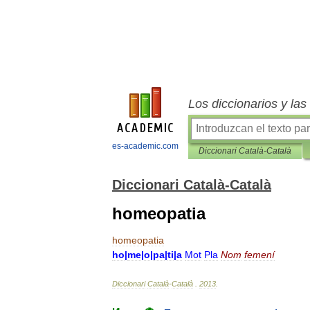
Los diccionarios y la
es-academic.com
Diccionari Català-Català
Diccionari Català-Català
homeopatia
homeopatia
ho
|
me
|
o
|
pa
|
ti
|
a
Mot
Pla
Nom
femení
Diccionari
Català
-
Català
.
2013
.