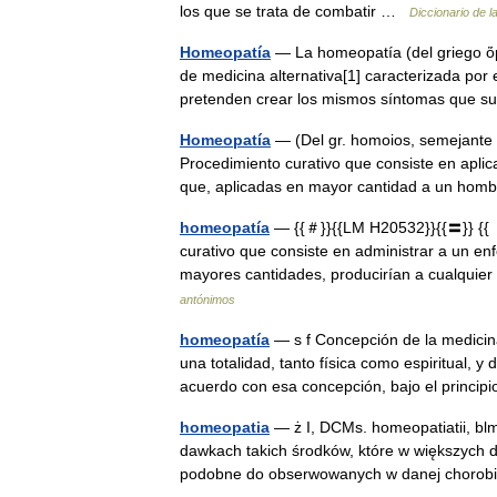
los que se trata de combatir …
Diccionario de l
Homeopatía
— La homeopatía (del griego ὅμο
de medicina alternativa[1] caracterizada por
pretenden crear los mismos síntomas que s
Homeopatía
— (Del gr. homoios, semejante
Procedimiento curativo que consiste en apli
que, aplicadas en mayor cantidad a un ho
homeopatía
— {{＃}}{{LM H20532}}{{〓}} {{［
curativo que consiste en administrar a un 
mayores cantidades, producirían a cualquie
antónimos
homeopatía
— s f Concepción de la medicin
una totalidad, tanto física como espiritual, 
acuerdo con esa concepción, bajo el princ
homeopatia
— ż I, DCMs. homeopatiatii, bl
dawkach takich środków, które w większych
podobne do obserwowanych w danej chorob