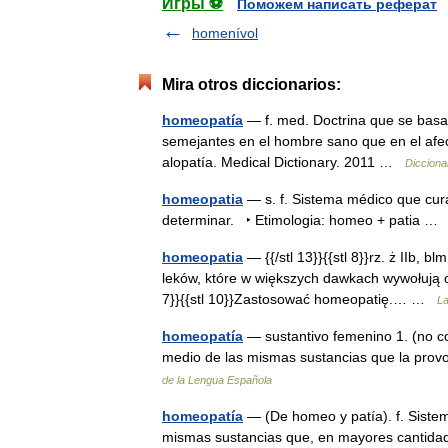
Игры ⚽
Поможем написать реферат
homenívol
Mira otros diccionarios:
homeopatía
— f. med. Doctrina que se basa
semejantes en el hombre sano que en el afect
alopatía. Medical Dictionary. 2011 …
Dicciona
homeopatia
— s. f. Sistema médico que cur
determinar. ‣ Etimologia: homeo + patia 
homeopatia
— {{/stl 13}}{{stl 8}}rz. ż IIb, b
leków, które w większych dawkach wywołują o
7}}{{stl 10}}Zastosować homeopatię.… …
La
homeopatía
— sustantivo femenino 1. (no c
medio de las mismas sustancias que la pr
de la Lengua Española
homeopatía
— (De homeo y patía). f. Sistem
mismas sustancias que, en mayores cantidad