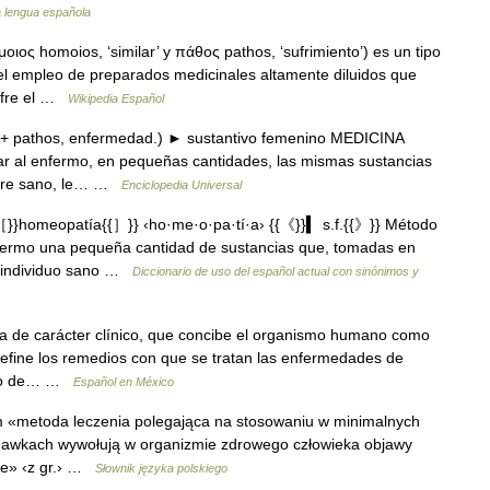
a lengua española
ιος homoios, ‘similar’ y πάθος pathos, ‘sufrimiento’) es un tipo
 el empleo de preparados medicinales altamente diluidos que
ufre el …
Wikipedia Español
 + pathos, enfermedad.) ► sustantivo femenino MEDICINA
car al enfermo, en pequeñas cantidades, las mismas sustancias
mbre sano, le… …
Enciclopedia Universal
}}homeopatía{{］}} ‹ho·me·o·pa·tí·a› {{《}}▍ s.f.{{》}} Método
enfermo una pequeña cantidad de sustancias que, tomadas en
r individuo sano …
Diccionario de uso del español actual con sinónimos y
a de carácter clínico, que concibe el organismo humano como
y define los remedios con que se tratan las enfermedades de
ipio de… …
Español en México
m «metoda leczenia polegająca na stosowaniu w minimalnych
 dawkach wywołują w organizmie zdrowego człowieka objawy
ie» ‹z gr.› …
Słownik języka polskiego