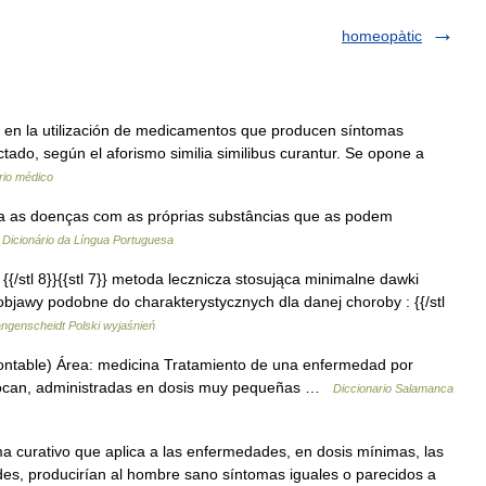
homeopàtic
 en la utilización de medicamentos que producen síntomas
ado, según el aforismo similia similibus curantur. Se opone a
rio médico
a as doenças com as próprias substâncias que as podem
…
Dicionário da Língua Portuguesa
lm {{/stl 8}}{{stl 7}} metoda lecznicza stosująca minimalne dawki
bjawy podobne do charakterystycznych dla danej choroby : {{/stl
ngenscheidt Polski wyjaśnień
ontable) Área: medicina Tratamiento de una enfermedad por
ovocan, administradas en dosis muy pequeñas …
Diccionario Salamanca
a curativo que aplica a las enfermedades, en dosis mínimas, las
es, producirían al hombre sano síntomas iguales o parecidos a